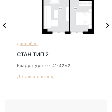
двособен
СТАН ТИП 2
Квадратура --- 41-42м2
К
Детален преглед