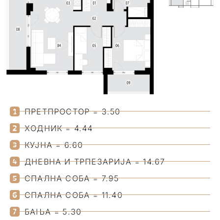
ПРЕТПРОСТОР = 3.50
ХОДНИК = 4.44
КУЈНА = 6.60
ДНЕВНА И ТРПЕЗАРИЈА = 14.67
СПАЛНА СОБА = 7.95
СПАЛНА СОБА = 11.40
БАЊА = 5.30