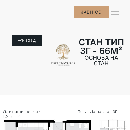
ЈАВИ СЕ
СТАН ТИП
назад
3Г - 66M²
ОСНОВА НА
СТАН
Достапни на кат:
Позиција на стан 3Г
1,2 и Пк