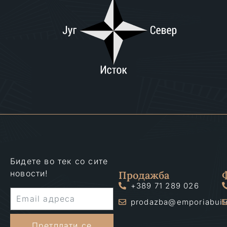
Бидете во тек со сите
новости!
Продажба
+389 71 289 026
prodazba@emporiabuil
Претплати се