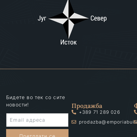
Бидете во тек со сите
новости!
Продажба
+389 71 289 026
prodazba@emporiabuil
Претплати се